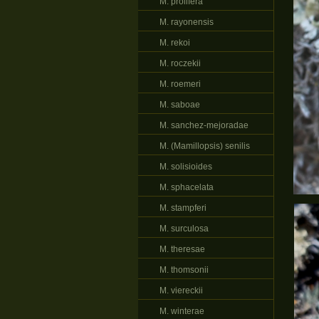
M. prolifera
M. rayonensis
M. rekoi
M. roczekii
M. roemeri
M. saboae
M. sanchez-mejoradae
M. (Mamillopsis) senilis
M. solisioides
M. sphacelata
M. stampferi
M. surculosa
M. theresae
M. thomsonii
M. viereckii
M. winterae