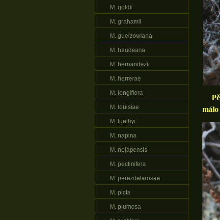
M. goldii
M. grahamii
M. guelzowiana
M. haudeana
M. hernandezii
M. herrerae
M. longiflora
Pěsti
M. louisiae
málo 
M. luethyi
M. napina
M. nejapensis
M. pectinifera
M. perezdelarosae
M. picta
M. plumosa