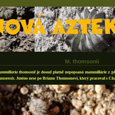
M. thomsonii
mmillaria thomsonii
je dosud platně nepopsaná mammillárie z p
zasensis
. Jméno nese po Brianu Thomsonovi, který pracoval s C