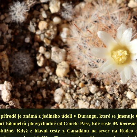
írodě je známá z jediného údolí v Durangu, které se jmenuje C
áct kilometrů jihovýchodně od Coneto Pass, kde roste
M. theresae
obtížné. Když z hlavní cesty z Canatlánu na sever na Rodeo 