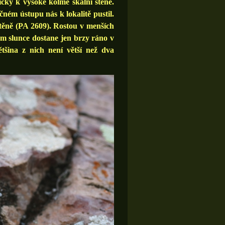
íčky k vysoké kolmé skalní stěně.
ečném ústupu nás k lokalitě pustil.
stěně (PA 2609). Rostou v menších
tam slunce dostane jen brzy ráno v
ětšina z nich není větší než dva