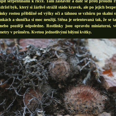
upit serpentinami k říčce. Tam zastavíte a dáte se proti proudu ř
držel býk, který si žárlivě strážil stádo kravek, ale po jejich bezp
inky rostou přibližně od výšky očí a táhnou se vzhůru po skalní 
nkách a sluníčka si moc neužijí. Stěna je orientovaná tak, že se 
, nebo později odpoledne. Rostlinky jsou opravdu miniaturní, v
metry v průměru. Kvetou jednotlivými bílými kvítky.