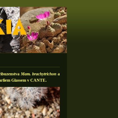
říbuzenstva
Mam. brachytrichon
a
harliem Glassem v CANTE.