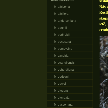
sesto
Nás z
M. albicoma
Rostl
M. albiflora
skupi
M. andersoniana
létě
M. baumii
centi
M. bertholdii
M. bocasana
M. bombycina
M. candida
M. coahuilensis
M. deherdtiana
M. dodsonii
M. duwei
M. elegans
M. elongata
M. gasseriana