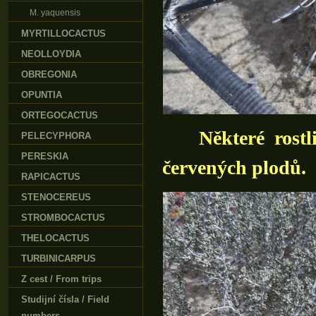
M. yaquensis
MYRTILLOCACTUS
NEOLLOYDIA
OBREGONIA
OPUNTIA
ORTEGOCACTUS
Některé rost
PELECYPHORA
PERESKIA
červených plodů.
RAPICACTUS
STENOCEREUS
STROMBOCACTUS
THELOCACTUS
TURBINICARPUS
Z cest / From trips
Studijní čísla / Field
numbers