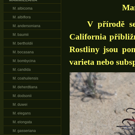
Mam
M. albicoma
M. albiflora
V přírodě s
M. andersoniana
California přibli
M. baumii
M. bertholdii
Rostliny jsou po
M. bocasana
varieta nebo subsp
M. bombycina
M. candida
M. coahuilensis
M. deherdtiana
M. dodsonii
M. duwei
M. elegans
M. elongata
M. gasseriana