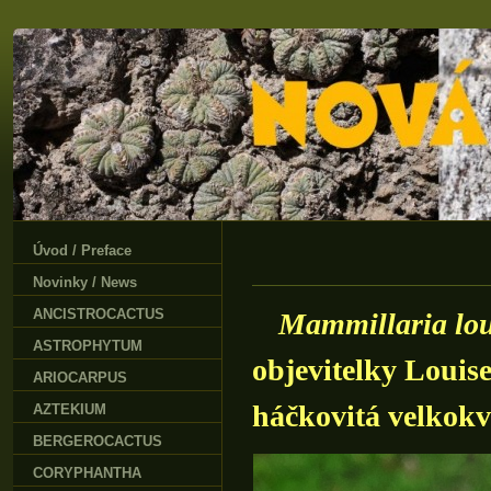
Úvod / Preface
Novinky / News
ANCISTROCACTUS
Mammillaria lo
ASTROPHYTUM
objevitelky Louis
ARIOCARPUS
háčkovitá velkokv
AZTEKIUM
BERGEROCACTUS
CORYPHANTHA