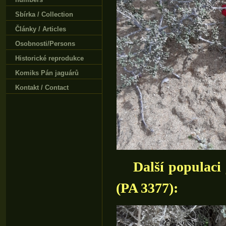
Sbírka / Collection
Články / Articles
Osobnosti/Persons
Historické reprodukce
Komiks Pán jaguárů
Kontakt / Contact
Další populaci
(PA 3377):