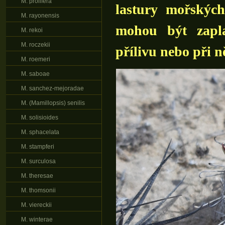
M. prolifera
lastury mořských
M. rayonensis
mohou být zapl
M. rekoi
M. roczekii
přílivu nebo při n
M. roemeri
M. saboae
M. sanchez-mejoradae
M. (Mamillopsis) senilis
M. solisioides
M. sphacelata
M. stampferi
M. surculosa
M. theresae
M. thomsonii
M. viereckii
M. winterae