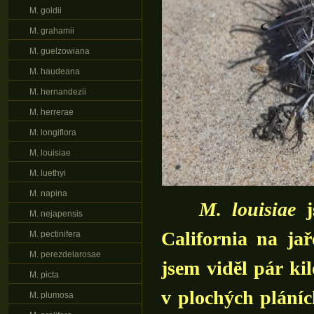
M. goldii
M. grahamii
M. guelzowiana
M. haudeana
M. hernandezii
M. herrerae
M. longiflora
M. louisiae
M. luethyi
M. napina
M. louisiae
j
M. nejapensis
California na jař
M. pectinifera
M. perezdelarosae
jsem viděl pár k
M. picta
v plochých pláníc
M. plumosa