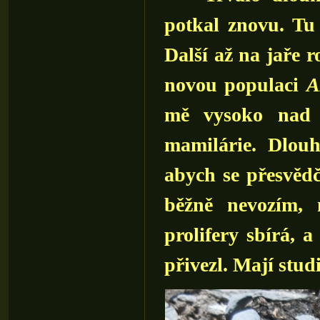
potkal znovu. Tu
Další až na jaře 
novou populaci
A
mě vysoko nad h
mamilárie. Dlou
abych se přesvědč
běžně nevozím,
prolifery sbírá, 
přivezl. Mají stud