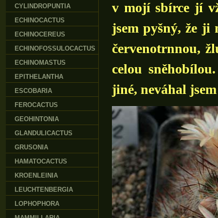
v mojí sbírce jí 
CYLINDROPUNTIA
ECHINOCACTUS
jsem pyšný, že ji
ECHINOCEREUS
červenotrnnou, žl
ECHINOFOSSULOCACTUS
ECHINOMASTUS
celou sněhobílou.
EPITHELANTHA
jiné, neváhal jsem
ESCOBARIA
FEROCACTUS
GEOHINTONIA
GLANDULICACTUS
GRUSONIA
HAMATOCACTUS
KROENLEINIA
LEUCHTENBERGIA
LOPHOPHORA
MAMMILLARIA