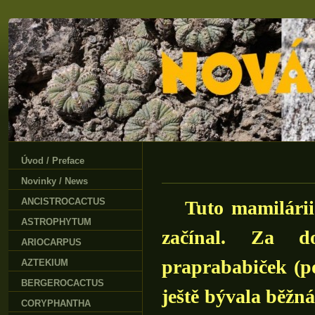
Úvod / Preface
Novinky / News
ANCISTROCACTUS
Tuto mamilárii 
ASTROPHYTUM
začínal. Za d
ARIOCARPUS
praprababiček (p
AZTEKIUM
BERGEROCACTUS
ještě bývala běžn
CORYPHANTHA