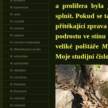
M. prolifera
a prolifera byla
M. rayonensis
splnit. Pokud se t
M. rekoi
M. roczekii
přitékající zprav
M. roemeri
podrostu ve stínu
M. saboae
M. sanchez-mejoradae
veliké polštáře
Ma
M. (Mamillopsis) senilis
Moje studijní čísl
M. solisioides
M. sphacelata
M. stampferi
M. surculosa
M. theresae
M. thomsonii
M. viereckii
M. winterae