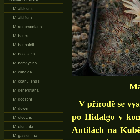
M. albicoma
M. albiflora
M. andersoniana
M. baumii
M. bertholdii
M. bocasana
M. bombycina
M. candida
M. coahuilensis
Ma
M. deherdtiana
M. dodsonii
V přírodě se vys
M. duwei
po Hidalgo v kon
M. elegans
M. elongata
Antilách na Kubě
M. gasseriana