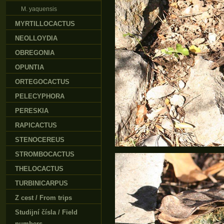
M. yaquensis
MYRTILLOCACTUS
NEOLLOYDIA
OBREGONIA
OPUNTIA
ORTEGOCACTUS
PELECYPHORA
PERESKIA
RAPICACTUS
STENOCEREUS
STROMBOCACTUS
THELOCACTUS
TURBINICARPUS
Z cest / From trips
Studijní čísla / Field
numbers