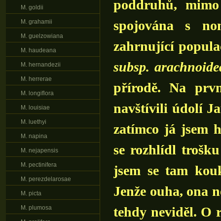
poddruhů, mimo
M. goldii
spojována s no
M. grahamii
M. guelzowiana
zahrnující popul
M. haudeana
subsp. arachnoide
M. hernandezii
M. herrerae
přírodě. Na prv
M. longiflora
navštívili údolí J
M. louisiae
M. luethyi
zatímco já jsem 
M. napina
se rozhlídl trošku
M. nejapensis
M. pectinifera
jsem se tam kouk
M. perezdelarosae
Jenže ouha, ona ne
M. picta
M. plumosa
tehdy neviděl. O 