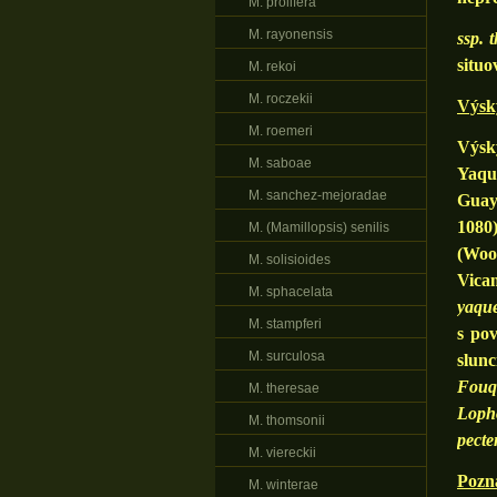
M. prolifera
M. rayonensis
ssp. 
situo
M. rekoi
M. roczekii
Výsky
M. roemeri
Výsk
M. saboae
Yaqui
M. sanchez-mejoradae
Guay
1080)
M. (Mamillopsis) senilis
(Woo
M. solisioides
Vica
M. sphacelata
yaque
M. stampferi
s po
M. surculosa
slun
Fouq
M. theresae
Lopho
M. thomsonii
pecte
M. viereckii
Pozn
M. winterae