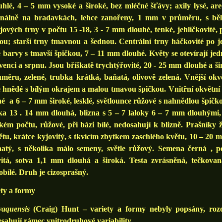
hlé, 4 – 5 mm vysoké a široké, bez mléčné šťávy; axily lysé, ar
inálně na bradavkách, lehce zanořeny, 1 mm v průměru, s běl
ových trny v počtu 15 -18, 3 - 7 mm dlouhé, tenké, jehličkovité
ou; starší trny tmavnou a šednou. Centrální trny háčkovité po 
 barvy s tmavší špičkou, 7 – 11 mm dlouhé. Květy se otevírají jed
venci a srpnu. Jsou bříškatě trychtýřovité, 20 - 25 mm dlouhé a š
měru, zelené, trubka krátká, baňatá, olivově zelená. Vnější okvět
e hnědé s bílým okrajem a malou tmavou špičkou. Vnitřní okvětní l
é a 6 – 7 mm široké, lesklé, světlounce růžové s nahnědlou špič
ka 13 . 14 mm dlouhá, blizna s 5 – 7 laloky 6 – 7 mm dlouhými,
kém počtu, růžové, při bázi bílé, nedosahují k blizně. Prašníky ž
tu, krátce kyjovitý, s tkvícím zbytkem zaschlého květu, 10 – 20 
natý, s několika málo semeny, světle růžový. Semena černá , p
vitá, sotva 1,1 mm dlouhá a široká. Testa zvrásněná, tečkovan
bílé. Druh je cizosprašný.
ty a formy
yaquensis
(Craig) Hunt – variety a formy nebyly popsány, rozdí
sahují rámec vnitrodruhové variability