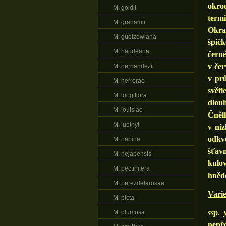
okrou
M. goldii
term
M. grahamii
Okraj
M. guelzowiana
špičk
M. haudeana
černé
v čer
M. hernandezii
v prů
M. herrerae
světl
M. longiflora
dlouh
M. louisiae
Čněl
M. luethyi
v níz
odkvě
M. napina
šťav
M. nejapensis
kulo
M. pectinifera
hnědo
M. perezdelarosae
Varie
M. picta
ssp. 
M. plumosa
nepře