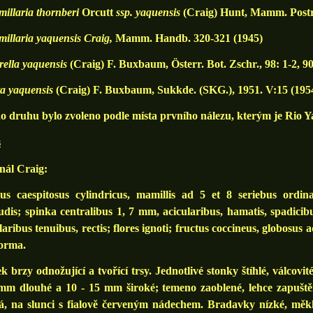
llaria thornberi
Orcutt
ssp. yaquensis
(Craig) Hunt, Mamm. Postrs
llaria yaquensis Craig,
Mamm. Handb. 320-321 (1945)
ella yaquensis
(Craig) F. Buxbaum, Österr. Bot. Zschr., 98: 1-2, 9
ta yaquensis
(Craig) F. Buxbaum, Sukkde. (SKG.), 1951. V:15 (195
 druhu bylo zvoleno podle místa prvního nálezu, kterým je Rio Y
s
nál Craig:
s caespitosus cylindricus, mamillis ad 5 et 8 seriebus ordinati
dis; spinka centralibus 1, 7 mm, acicularibus, hamatis, spadicib
laribus tenuibus, rectis; flores ignoti; fructus coccineus, globosus 
forma.
k brzy odnožující a tvořící trsy. Jednotlivé stonky štíhlé, válcovité
 mm dlouhé a 10 - 15 mm široké; temeno zaoblené, lehce zapuště
á, na slunci s fialově červeným nádechem. Bradavky nízké, měkk