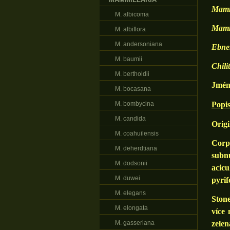
Mammi
M. albicoma
Mammi
M. albiflora
M. andersoniana
Ebner
M. baumii
Chili
M. bertholdii
Jméno
M. bocasana
M. bombycina
Popi
M. candida
Origi
M. coahuilensis
Corpu
M. deherdtiana
subnu
M. dodsonii
acicu
M. duwei
pyri
M. elegans
Stone
M. elongata
více
M. gasseriana
zelen