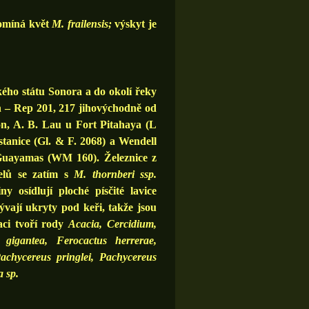
pomíná květ
M. frailensis;
výskyt je
kého státu Sonora a do okolí řeky
n – Rep 201, 217 jihovýchodně od
n, A. B. Lau u Fort Pitahaya (L
stanice (Gl. &
F. 2068) a Wendell
uayamas (WM 160). Železnice z
elů se zatím s
M. thornberi ssp.
 osídlují ploché písčité lavice
ají ukryty pod keři, takže jsou
aci tvoří rody
Acacia, Cercidium,
 gigantea, Ferocactus herrerae,
achycereus pringlei, Pachycereus
 sp.