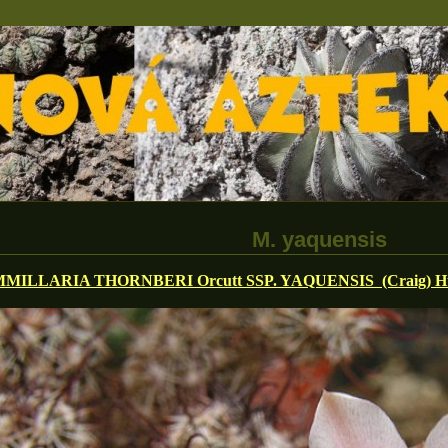
M. yaquensis
MILLARIA THORNBERI Orcutt SSP. YAQUENSIS (Craig) H