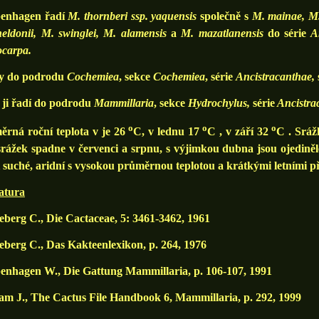
enhagen řadí
M. thornberi ssp. yaquensis
společně s
M. mainae, M
eldonii, M. swinglei, M. alamensis
a
M. mazatlanensis
do série
A
ocarpa.
y do podrodu
Cochemiea
, sekce
Cochemiea
, série
Ancistracanthae,
 ji řadí do podrodu
Mammillaria
, sekce
Hydrochylus,
série
Ancistra
o
o
o
ěrná roční teplota v je 26
C, v lednu 17
C , v září 32
C . Sráž
srážek spadne v červenci a srpnu, s výjimkou dubna jsou ojedině
 suché, aridní s vysokou průměrnou teplotou a krátkými letními 
atura
berg C., Die Cactaceae, 5: 3461-3462, 1961
berg C., Das Kakteenlexikon, p. 264, 1976
enhagen W., Die Gattung Mammillaria, p. 106-107, 1991
am J., The Cactus File Handbook 6, Mammillaria, p. 292, 1999