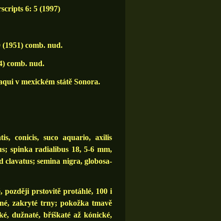
cripts 6: 5 (1997)
0 (1951) comb. nud.
4) comb. nud.
aqui v mexickém státě Sonora.
s, conicis, suco aquario, axilis
us; spinka radialibus 18, 5-6 mm,
ad clavatus; semina nigra, globosa-
, později prstovitě protáhlé, 100 i
né, zakryté trny; pokožka tmavě
é, dužnaté, bříškaté až kónické,