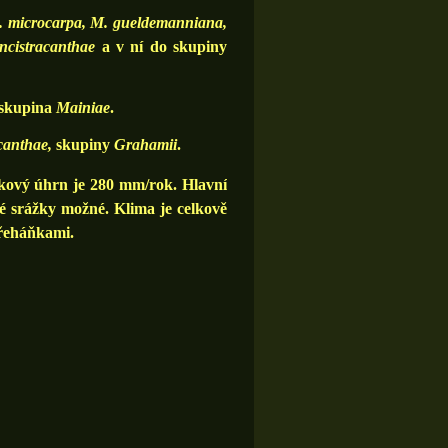
. microcarpa, M. gueldemanniana,
ncistracanthae
a v ní do skupiny
skupina
Mainiae
.
canthae,
skupiny
Grahamii
.
kový úhrn je 280 mm/rok. Hlavní
lé srážky možné. Klima je celkově
přeháňkami.