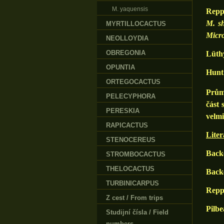
M. yaquensis
Repp
M. sh
MYRTILLOCACTUS
Micr
NEOLLOYDIA
OBREGONIA
Lüth
OPUNTIA
Hunt
ORTEGOCACTUS
Prům
PELECYPHORA
část 
PERESKIA
velmi
RAPICACTUS
Liter
STENOCEREUS
Backe
STROMBOCACTUS
THELOCACTUS
Backe
TURBINICARPUS
Repp
Z cest / From trips
Pilbe
Studijní čísla / Field
numbers