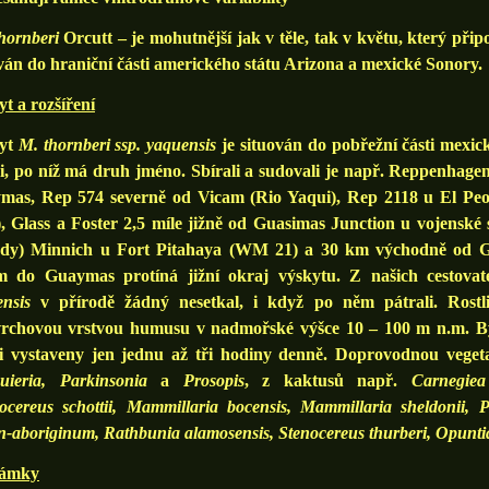
thornberi
Orcutt – je mohutnější jak v těle, tak v květu, který při
ván do hraniční části amerického státu Arizona a mexické Sonory.
t a rozšíření
yt
M. thornberi ssp. yaquensis
je situován do pobřežní části mexic
, po níž má druh jméno. Sbírali a sudovali je např. Reppenhage
mas, Rep 574 severně od Vicam (Rio Yaqui), Rep 2118 u El Peo
, Glass a Foster 2,5 míle jižně od Guasimas Junction u vojenské 
dy) Minnich u Fort Pitahaya (WM 21) a 30 km východně od G
m do Guaymas protíná jižní okraj výskytu. Z našich cestovat
nsis
v přírodě žádný nesetkal, i když po něm pátrali. Rostliny
vrchovou vrstvou humusu v nadmořské výšce 10 – 100 m n.m. Býv
ci vystaveny jen jednu až tři hodiny denně. Doprovodnou veget
uieria, Parkinsonia
a
Prosopis
, z kaktusů např.
Carnegiea
cereus schottii, Mammillaria bocensis, Mammillaria sheldonii, P
n-aboriginum, Rathbunia alamosensis, Stenocereus thurberi, Opuntia
ámky