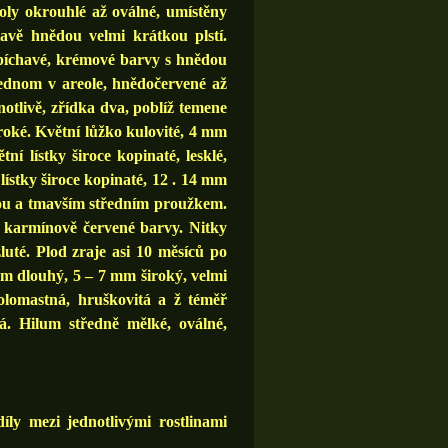
eoly okrouhlé až oválné, umístěny
avě hnědou velmi krátkou plstí.
, píchavé, krémové barvy s hnědou
jednom v areole, hnědočervené až
notlivě, zřídka dva, poblíž temene
iroké. Květní lůžko kulovité, 4 mm
ní lístky široce kopinaté, lesklé,
ístky široce kopinaté, 12 . 14 mm
kou a tmavším středním proužkem.
 karmínově červené barvy. Nitky
luté. Plod zraje asi 10 měsíců po
mm dlouhý, 5 – 7 mm široký, velmi
olomastná, hruškovitá a ž téměř
á. Hilum středně mělké, oválné,
ly mezi jednotlivými rostlinami