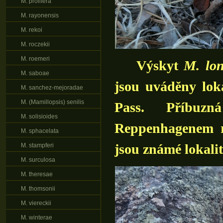
M. prolifera
M. rayonensis
M. rekoi
M. roczekii
M. roemeri
Výskyt
M. lon
M. saboae
jsou uváděny lok
M. sanchez-mejoradae
M. (Mamillopsis) senilis
Pass. Příbu
M. solisioides
Reppenhagenem r
M. sphacelata
jsou známé lokali
M. stampferi
M. surculosa
M. theresae
M. thomsonii
M. viereckii
M. winterae