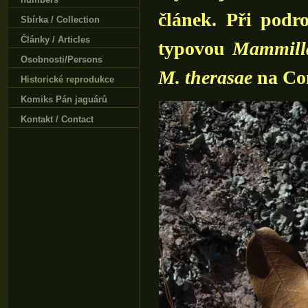
článek. Při podro
Sbírka / Collection
Články / Articles
typovou
Mammilla
Osobnosti/Persons
M. therasae
na Con
Historické reprodukce
Komiks Pán jaguárů
Kontakt / Contact