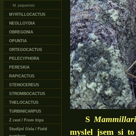
M. yaquensis
MYRTILLOCACTUS
NEOLLOYDIA
OBREGONIA
OPUNTIA
ORTEGOCACTUS
PELECYPHORA
PERESKIA
RAPICACTUS
STENOCEREUS
STROMBOCACTUS
THELOCACTUS
TURBINICARPUS
S
Mammillari
Z cest / From trips
Studijní čísla / Field
myslel jsem si t
numbers