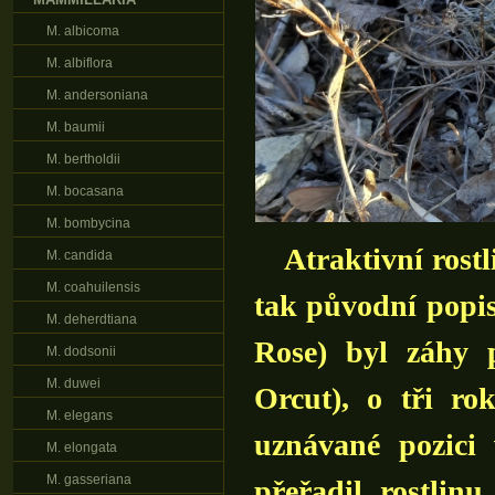
M. albicoma
M. albiflora
M. andersoniana
M. baumii
M. bertholdii
M. bocasana
M. bombycina
Atraktivní rostl
M. candida
M. coahuilensis
tak původní popi
M. deherdtiana
Rose) byl záhy
M. dodsonii
M. duwei
Orcut), o tři ro
M. elegans
uznávané pozic
M. elongata
M. gasseriana
přeřadil rostlin