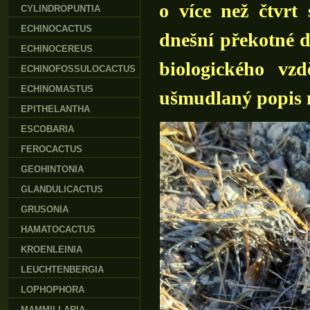
o více než čtvrt 
CYLINDROPUNTIA
ECHINOCACTUS
dnešní překotné 
ECHINOCEREUS
biologického vz
ECHINOFOSSULOCACTUS
ECHINOMASTUS
ušmudlaný popis ně
EPITHELANTHA
ESCOBARIA
FEROCACTUS
GEOHINTONIA
GLANDULICACTUS
GRUSONIA
HAMATOCACTUS
KROENLEINIA
LEUCHTENBERGIA
LOPHOPHORA
MAMMILLARIA