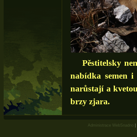
Pěstitelsky ne
nabídka semen i 
narůstají a kveto
brzy zjara.
Administrace WebSnadno
|