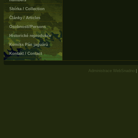
Sbírka / Collection
Články / Articles
Osobnosti/Persons
Historické reprodukce
Komiks Pán jaguárů
Kontakt / Contact
Administrace WebSnadno
|