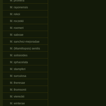
M. prolifera
M. rayonensis
M. rekoi
M. roczekii
M. roemeri
M. saboae
M. sanchez-mejoradae
M. (Mamillopsis) senilis
M. solisioides
M. sphacelata
M. stampferi
M. surculosa
M. theresae
M. thomsonii
M. viereckii
M. winterae