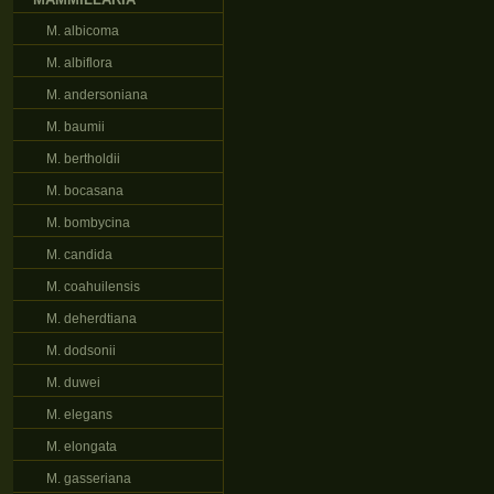
M. albicoma
M. albiflora
M. andersoniana
M. baumii
M. bertholdii
M. bocasana
M. bombycina
M. candida
M. coahuilensis
M. deherdtiana
M. dodsonii
M. duwei
M. elegans
M. elongata
M. gasseriana