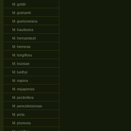
M. goldii
M. grahamii
M. guelzowiana
M. haudeana
M. hernandezii
M. herrerae
M. longiflora
M. louisiae
M. luethyi
M. napina
M. nejapensis
M. pectinifera
M. perezdelarosae
M. picta
M. plumosa