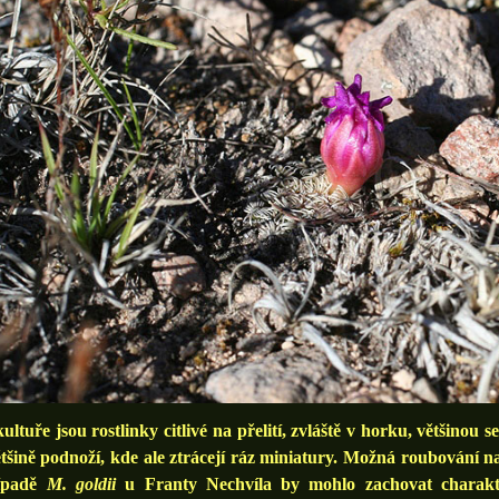
tuře jsou rostlinky citlivé na přelití, zvláště v horku, většinou 
tšině podnoží, kde ale ztrácejí ráz miniatury. Možná roubování 
ípadě
M. goldii
u Franty Nechvíla by mohlo zachovat charakt