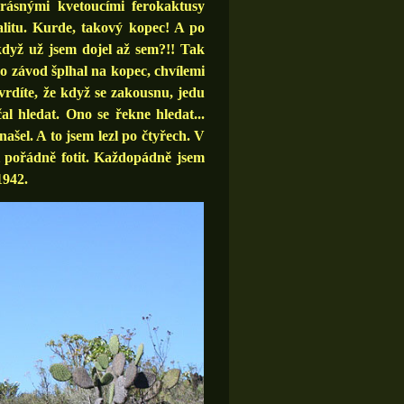
krásnými kvetoucími ferokaktusy
kalitu. Kurde, takový kopec! A po
když už jsem dojel až sem?!! Tak
o závod šplhal na kopec, chvílemi
rdíte, že když se zakousnu, jedu
 hledat. Ono se řekne hledat...
ašel. A to jsem lezl po čtyřech. V
ni pořádně fotit. Každopádně jsem
1942.