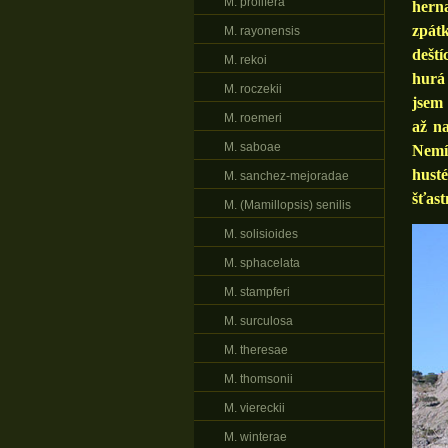
M. prolifera
hern
zpátk
M. rayonensis
deští
M. rekoi
hurá 
M. roczekii
jsem 
M. roemeri
až n
M. saboae
Nemít
husté
M. sanchez-mejoradae
šťast
M. (Mamillopsis) senilis
M. solisioides
M. sphacelata
M. stampferi
M. surculosa
M. theresae
M. thomsonii
M. viereckii
M. winterae