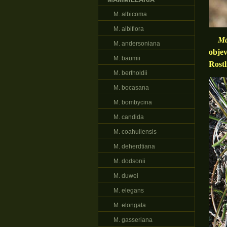
M. albicoma
M. albiflora
Ma
M. andersoniana
objev
M. baumii
Rostl
M. bertholdii
M. bocasana
M. bombycina
M. candida
M. coahuilensis
M. deherdtiana
M. dodsonii
M. duwei
M. elegans
M. elongata
M. gasseriana