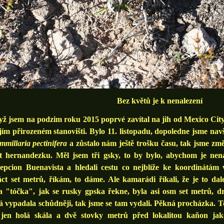
Bez květů je k nenalezení
jsem na podzim roku 2015 poprvé zavítal na jih od Mexico City, 
jím přirozeném stanovišti. Bylo 11. listopadu, dopoledne jsme navšt
millaria pectinifera
a zůstalo nám ještě trošku času, tak jsme změn
t hernandezku. Měl jsem tři gsky, to by bylo, abychom je nenaš
epcion Buenavista a hledali cestu co nejblíže ke koordinátám 
ct set metrů, říkám, to dáme. Ale kamarádi říkali, že je to dale
a "tóčka", jak se rusky gpska řekne, byla asi osm set metrů, d
 vypadala schůdněji, tak jsme se tam vydali. Pěkná procházka. T
 jen holá skála a dvě stovky metrů před lokalitou kaňon ja