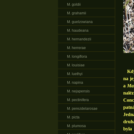
M. goldii
M. grahamii
M. guelzowiana
M. haudeana
M. hernandezii
M. herrerae
M. longiflora
M. louisiae
Když 
M. luethyi
na je
M. napina
a
Mam
M. nejapensis
naléz
Conc
M. pectinifera
patná
M. perezdelarosae
Jedn
M. picta
druhá
M. plumosa
byla