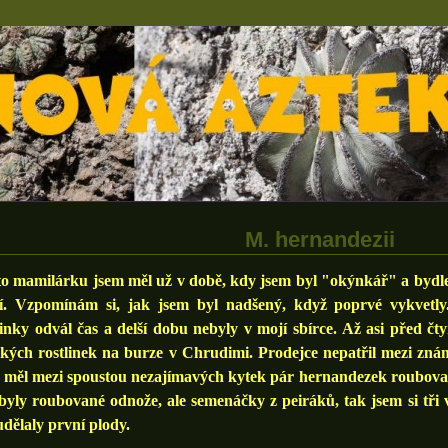
M. hernandezii
mamilárku jsem měl už v době, kdy jsem byl "okýnkář" a bydlel 
tí. Vzpomínám si, jak jsem byl nadšený, když poprvé vykvetly. 
inky odvál čas a delší dobu nebyly v mojí sbírce. Až asi před čty
kých rostlinek na burze v Chrudimi. Prodejce nepatřil mezi známé
 měl mezi spoustou nezajímavých kytek pár hernandezek roubovan
byly roubované odnože, ale semenáčky z peiráků, tak jsem si tři v
udělaly první plody.