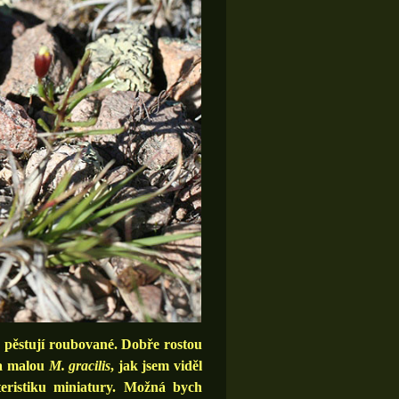
se pěstují roubované. Dobře rostou
na malou
M. gracilis
, jak jsem viděl
eristiku miniatury. Možná bych