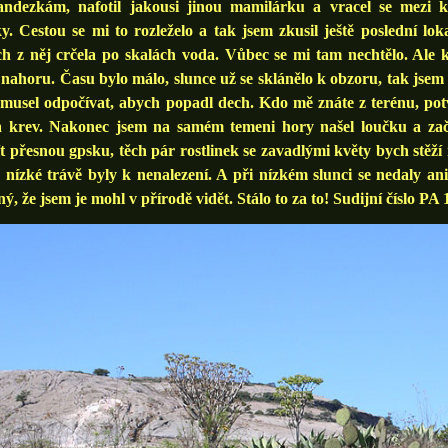
andezkám, nafotil jakousi jinou mamilárku a vracel se mezi 
y. Cestou se mi to rozleželo a tak jsem zkusil ještě poslední lo
ch z něj crčela po skalách voda. Vůbec se mi tam nechtělo. Ale 
nahoru. Času bylo málo, slunce už se sklánělo k obzoru, tak jsem 
musel odpočívat, abych popadl dech. Kdo mě znáte z terénu, potv
a krev. Nakonec jsem na samém temeni hory našel loučku a začal
 přesnou gpsku, těch pár rostlinek se zavadlými květy bych stěží n
 nízké trávě byly k nenalezení. A při nízkém slunci se nedaly a
ný, že jsem je mohl v přírodě vidět. Stálo to za to! Sudijní číslo PA 