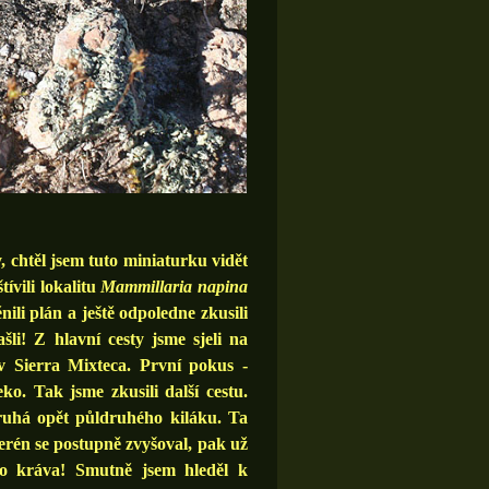
chtěl jsem tuto miniaturku vidět
ívili lokalitu
Mammillaria napina
ili plán a ještě odpoledne zkusili
li! Z hlavní cesty jsme sjeli na
v Sierra Mixteca. První pokus -
ko. Tak jsme zkusili další cestu.
ruhá opět půldruhého kiláku. Ta
erén se postupně zvyšoval, pak už
ko kráva! Smutně jsem hleděl k