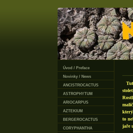
Úvod / Preface
Novinky / News
Tuto 
ANCISTROCACTUS
stole
ASTROPHYTUM
Rostl
ARIOCARPUS
malič
AZTEKIUM
který
to ne
BERGEROCACTUS
jaře 
CORYPHANTHA