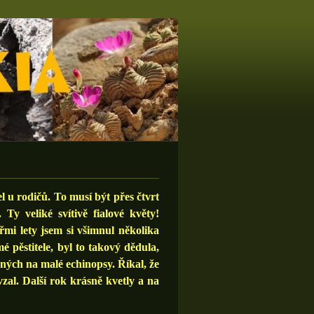
u rodičů. To musí být přes čtvrt
Ty veliké svítivě fialové květy!
řmi lety jsem si všimnul několika
 pěstitele, byl to takový dědula,
ých na malé echinopsy. Říkal, že
zal. Další rok krásně kvetly a na