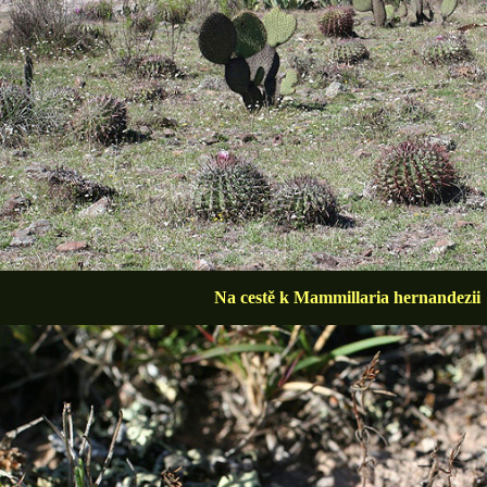
Na cestě k Mammillaria hernandezii