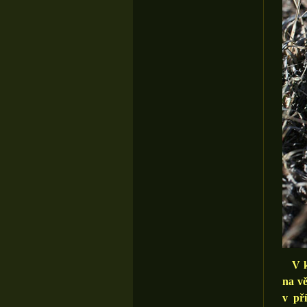
V kul
na vě
v př