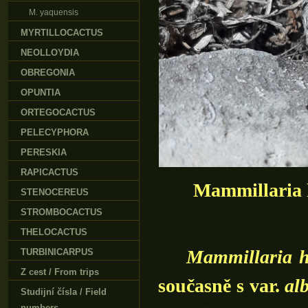
M. yaquensis
MYRTILLOCACTUS
NEOLLOYDIA
OBREGONIA
OPUNTIA
ORTEGOCACTUS
PELECYPHORA
PERESKIA
RAPICACTUS
Mammillaria h
STENOCEREUS
STROMBOCACTUS
THELOCACTUS
Mammillaria h
TURBINICARPUS
Z cest / From trips
současně s var.
alb
Studijní čísla / Field
numbers