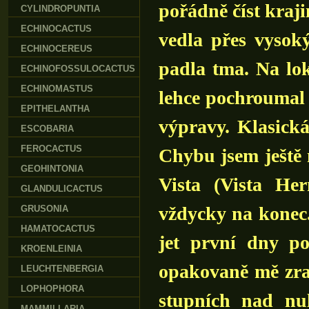
pořádně číst kraji
CYLINDROPUNTIA
ECHINOCACTUS
vedla přes vysoký
ECHINOCEREUS
padla tma. Na lok
ECHINOFOSSULOCACTUS
ECHINOMASTUS
lehce pochroumal 
EPITHELANTHA
výpravy. Klasická
ESCOBARIA
FEROCACTUS
Chybu jsem ještě 
GEOHINTONIA
Vista (Vista Her
GLANDULICACTUS
vždycky na konec.
GRUSONIA
HAMATOCACTUS
jet první dny po
KROENLEINIA
opakovaně mě zrad
LEUCHTENBERGIA
LOPHOPHORA
stupních nad nu
MAMMILLARIA