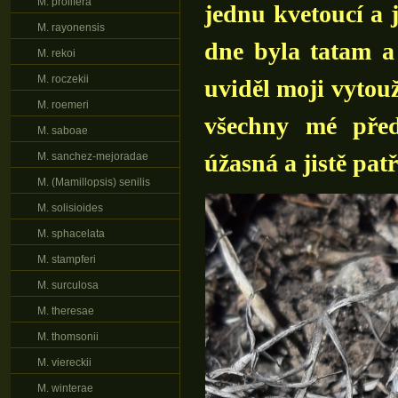
M. prolifera
jednu kvetoucí a 
M. rayonensis
dne byla tatam a
M. rekoi
M. roczekii
uviděl moji vytouž
M. roemeri
všechny mé pře
M. saboae
úžasná a jistě pat
M. sanchez-mejoradae
M. (Mamillopsis) senilis
M. solisioides
M. sphacelata
M. stampferi
M. surculosa
M. theresae
M. thomsonii
M. viereckii
M. winterae