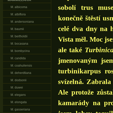
sobolí trus mus
M. albicoma
M. albiflora
konečně štěstí usm
M. andersoniana
celé dva dny na h
M. baumii
M. bertholdii
Vista měl. Moc jse
M. bocasana
ale také
Turbinica
M. bombycina
M. candida
jmenovaným jsem
M. coahuilensis
turbinikarpus ros
M. deherdtiana
svízelná. Zabrala
M. dodsonii
M. duwei
Ale protože zůsta
M. elegans
kamarády na proc
M. elongata
M. gasseriana