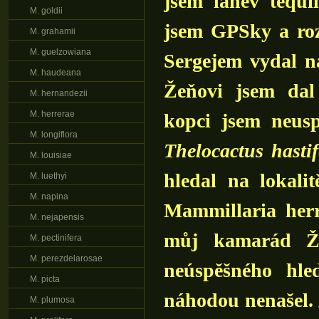
jsem lahev tequi
M. goldii
jsem GPSky a roz
M. grahamii
M. guelzowiana
Sergejem vydal n
M. haudeana
Žeňovi jsem dal 
M. hernandezii
M. herrerae
kopci jsem neusp
M. longiflora
Thelocactus hastif
M. louisiae
hledal na lokali
M. luethyi
M. napina
Mammillaria herr
M. nejapensis
můj kamarád Že
M. pectinifera
M. perezdelarosae
neúspěšného hle
M. picta
náhodou nenašel. 
M. plumosa